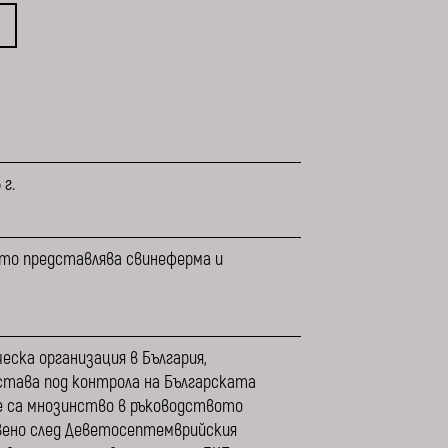
г.
ойто представлява свинеферма и
ска организация в България,
остава под контрола на Българската
е са мнозинство в ръководството
вено след Деветосептемврийския