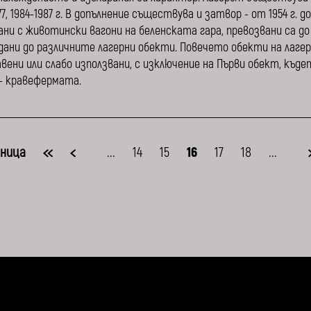
77, 1984-1987 г. В допълнение съществува и затвор - от 1954 г. 
ани с животински вагони на беленската гара, превозвани са до
ани до различните лагерни обекти. Повечето обекти на лагера 
вени или слабо използвани, с изключение на Първи обект, къд
- кравефермата.
ница
...
14
15
16
17
18
...