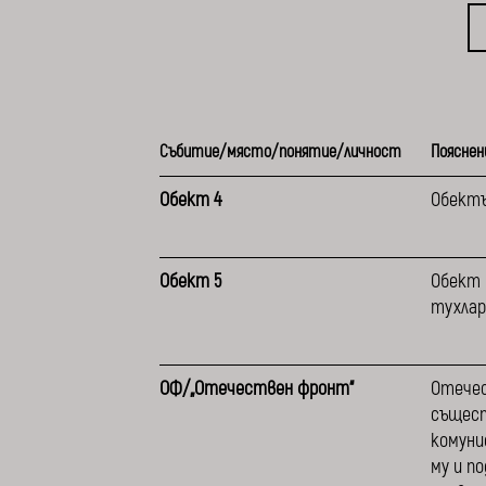
Събитие/място/понятие/личност
Пояснен
Обект 4
Обектъ
Обект 5
Обект 
тухлар
ОФ/„Отечествен фронт“
Отечес
същест
комуни
му и п