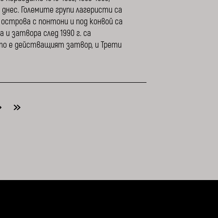
до днес. Големите групи лагеристи са
 острова с понтони и под конвой са
и затвора след 1990 г. са
ето е действащият затвор, и Трети