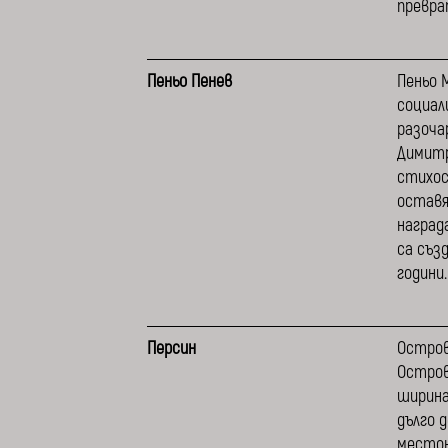
превра
Пеньо Пенев
Пеньо 
социал
разоча
Димитр
стихосб
оставя
наград
са съз
години.
Персин
Остров
Остров
ширина
дълго 
местон