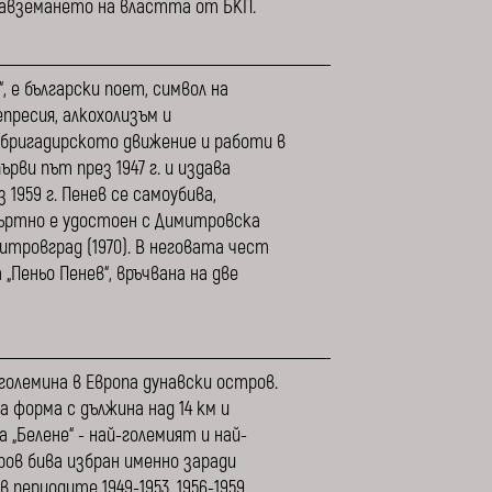
 завземането на властта от БКП.
 е български поет, символ на
пресия, алкохолизъм и
 бригадирското движение и работи в
ви път през 1947 г. и издава
 1959 г. Пенев се самоубива,
ъртно е удостоен с Димитровска
итровград (1970). В неговата чест
Пеньо Пенев“, връчвана на две
големина в Европа дунавски остров.
 форма с дължина над 14 км и
 „Белене“ - най-големият и най-
ов бива избран именно заради
ериодите 1949-1953, 1956-1959,