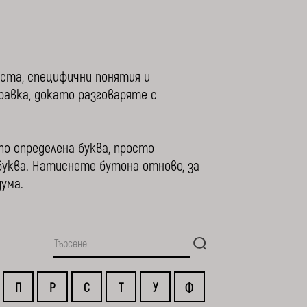
еста, специфични понятия и
правка, докато разговаряте с
по определена буква, просто
уква. Натиснете бутона отново, за
ума.
П
Р
С
Т
У
Ф