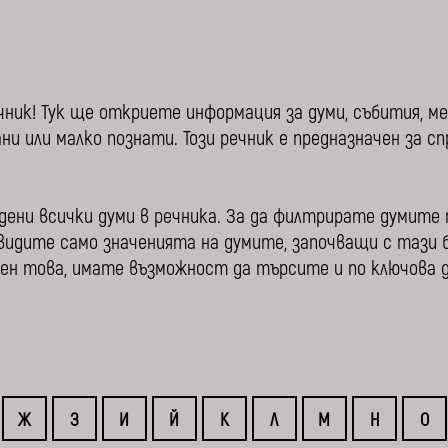
чник! Тук ще откриете информация за думи, събития, м
ни или малко познати. Този речник е предназначен за с
дени всички думи в речника. За да филтрирате думите 
идите само значенията на думите, започващи с тази б
свен това, имате възможност да търсите и по ключова д
Ж
З
И
Й
К
Л
М
Н
О