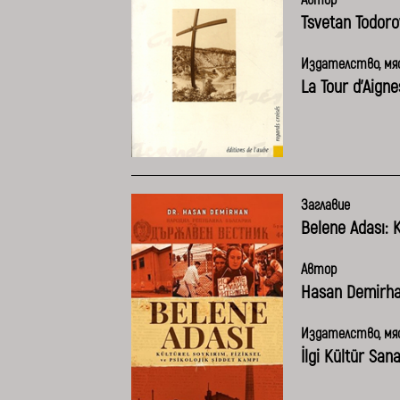
Tsvetan Todoro
Издателство, мяс
La Tour d’Aigne
Заглавие
Belene Adası: K
Автор
Hasаn Demirh
Издателство, мяс
İlgi Kültür Sana