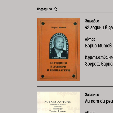
Подреди по
Заглавие
42 години в з
Автор
Борис Митев
Издателство, мяс
Зограф, варна
Заглавие
Au nom du peu
Автор