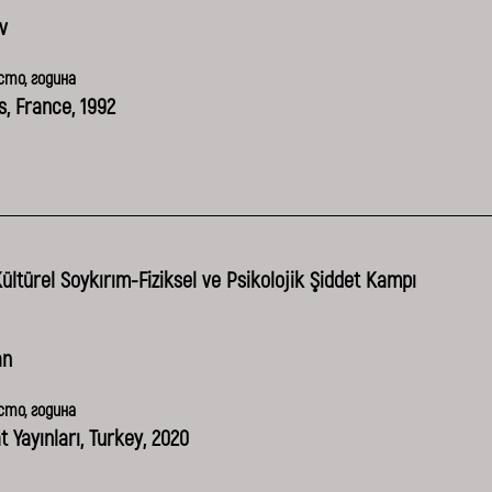
v
то, година
s, France, 1992
ültürel Soykırım-Fiziksel ve Psikolojik Şiddet Kampı
an
то, година
t Yayınları, Turkey, 2020