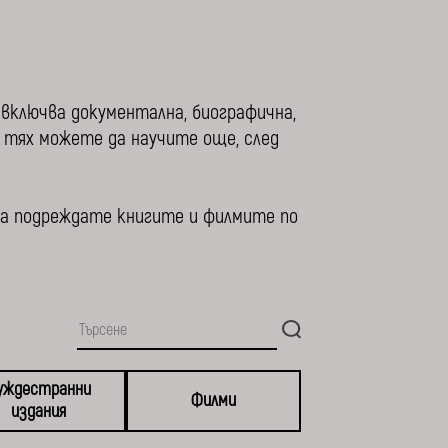
 включва документална, биографична,
т тях можете да научите още, след
да подреждате книгите и филмите по
уждестранни
Филми
издания