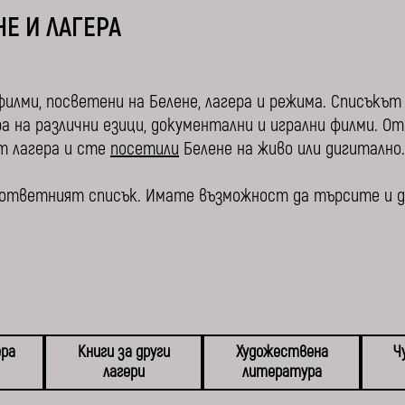
Е И ЛАГЕРА
филми, посветени на Белене, лагера и режима. Списъкът
 на различни езици, документални и игрални филми. О
т лагера и сте
посетили
Белене на живо или дигитално.
съответният списък. Имате възможност да търсите и 
ера
Книги за други
Художествена
Ч
лагери
литература