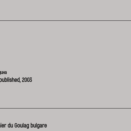
дина
published, 2003
ier du Goulag bulgare