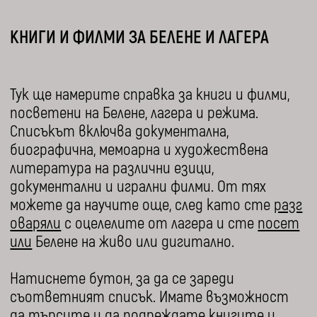
КНИГИ И ФИЛМИ ЗА БЕЛЕНЕ И ЛАГЕРА
Тук ще намерите справка за книги и филми,
посветени на Белене, лагера и режима.
Списъкът включва документална,
биографична, мемоарна и художествена
литература на различни езици,
документални и игрални филми. От тях
можете да научите още, след като сте
разг
оваряли
с оцелелите от лагера и сте
посет
или
Белене на живо или дигитално.
Натиснете бутон, за да се зареди
съответният списък. Имате възможност
да търсите и да подреждате книгите и