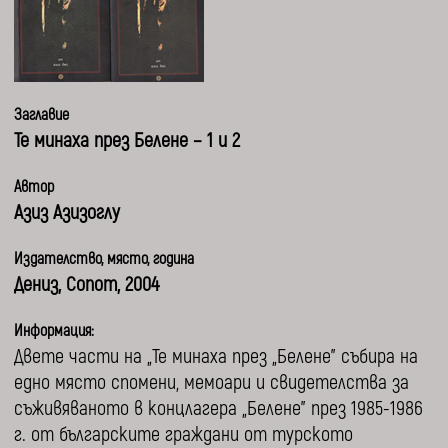
Заглавие
Те минаха през Белене – 1 и 2
Автор
Азиз Азизоглу
Издателство, място, година
Дениз, Сопот, 2004
Информация:
Двете части на „Те минаха през „Белене” събира на
едно място спомени, мемоари и свидетелства за
съживяваното в концлагера „Белене” през 1985-1986
г. от българските граждани от турското