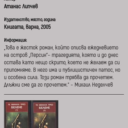
Атанас Липчев
Издателство, място, година
Книгата, варна, 2005
Информация:
„Това е жесток роман, който описва ежедневието
на остров „Персин“– трагедията, която и до днес
остава като нещо скрито, което не желаем да си
припомняме. В него има и публицистичен патос, но
и особена сила. Този роман трябва да прочетем.
Длъжни сме да го прочетем.“ – Михаил Неделчев