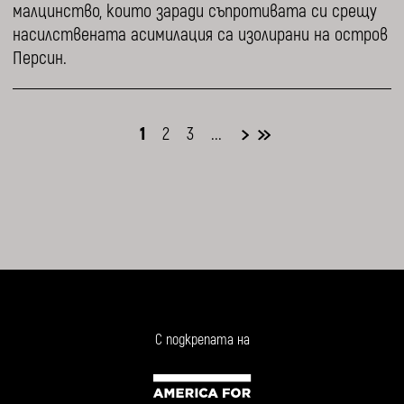
малцинство, които заради съпротивата си срещу
насилствената асимилация са изолирани на остров
Персин.
1
2
3
...
С подкрепата на