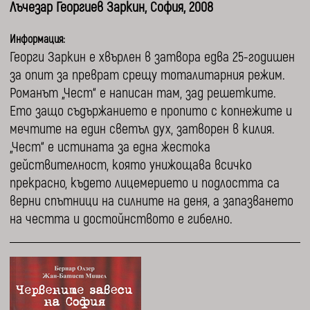
Лъчезар Георгиев Заркин, София, 2008
Информация:
Георги Заркин е хвърлен в затвора едва 25-годишен
за опит за преврат срещу тоталитарния режим.
Романът „Чест“ е написан там, зад решетките.
Ето защо съдържанието е пропито с копнежите и
мечтите на един светъл дух, затворен в килия.
„Чест“ е истината за една жестока
действителност, която унижощава всичко
прекрасно, където лицемерието и подлостта са
верни спътници на силните на деня, а запазването
на честта и достойнството е гибелно.