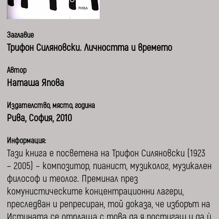
Заглавие
Трифон Силяновски. Личността и времето
Автор
Наташа Япова
Издателство, място, година
Рива, София, 2010
Информация:
Тази книга е посветена на Трифон Силяновски (1923
– 2005) – композитор, пианист, музиколог, музикален
философ и теолог. Преминал през
комунистическите концентрационни лагери,
преследван и репресиран, той доказа, че изборът на
Истината се отплаща с това да я постигаш и да ѝ