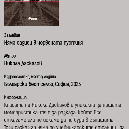
Заглавие
Няма оазиси в червената пустиня
Автор
Никола Даскалов
Издателство, място, година
Български бестселър, София, 2023
Информация:
Книгата на Никола Даскалов е уникална за нашата
мемоаристика, тя е за разказа, който все
отлагаме или не искаме да ни буди в сънищата.
Този разказ го няма по учебникарските страници, за