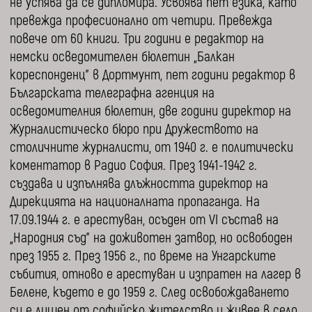
не успява да се дипломира. Усвоява пет езика, като
превежда професионално от четири. Превежда
повече от 60 книги. Три години е редактор на
немски осведомителен бюлетин „Балкан
кореспонденц” в Дортмунт, пет години редактор в
Българската телеграфна агенция на
осведомителния бюлетин, две години директор на
Журналистическо бюро при Дружеството на
столичните журналисти, от 1940 г. е политически
коментатор в Радио София. През 1941-1942 г.
създава и изпълнява длъжността директор на
Дирекцията на националната пропаганда. На
17.09.1944 г. е арестуван, осъден от VI състав на
„Народния съд” на доживотен затвор, но освободен
през 1955 г. През 1956 г., по време на Унгарските
събития, отново е арестуван и изпратен на лагер в
Белене, където е до 1959 г. След освобождаването
си е лишен от софийско жителство и живее в сeло