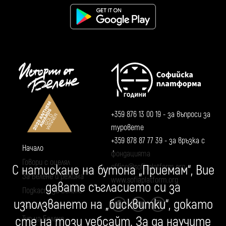
+359 876 13 00 19
- за въпроси за
туровете
+359 878 87 77 39
- за връзка с
Начало
фондацията
Говори с оцелял
С натискане на бутона „Приемам“, Вие
office@sofiaplatform.org
За Белене и режима
www.sofiaplatform.org
давате съгласието си за
Подкаст за Белене
използването на „бисквитки“, докато
Кои сме ние
сте на този уебсайт. За да научите
Тур на Белене