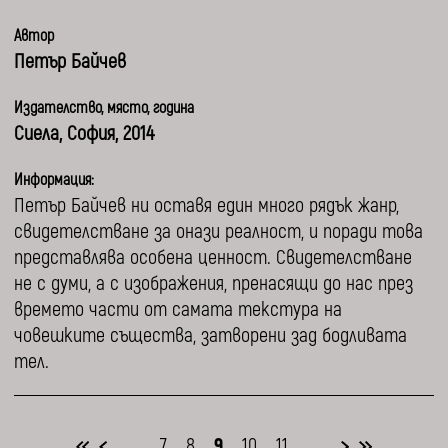
Автор
Петър Байчев
Издателство, място, година
Сиела, София, 2014
Информация:
Петър Байчев ни оставя един много рядък жанр,
свидетелстване за онази реалност, и поради това
представлява особена ценност. Свидетелстване
не с думи, а с изображения, пренасящи до нас през
времето части от самата текстура на
човешките същества, затворени зад бодливата
тел.
...
7
8
9
10
11
...