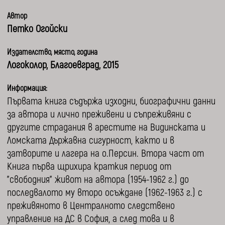
Автор
Петко Огойски
Издателство, място, година
Логоколор, Благоевград, 2015
Информация:
Първата книга съдържа изходни, биографични данни
за автора и лично преживени и съпреживяни с
другите страдания в арестите на Видинската и
Ломската Държавна сигурност, както и в
затворите и лагера на о.Персин. Втора част от
Книга първа щрихира краткия период от
"свободния" живот на автора (1954-1962 г.) до
последвалото му второ осъждане (1962-1963 г.) с
преживяното в Централното следствено
управление на ДС в София, а след това и в