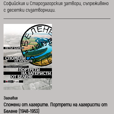
Софийския и Старозагорския затвори, съпреживяно
с десетки съзатворници.
Заглавие
Спомени от лагерите. Портрети на лагеристи от
Белене (1948-1953)