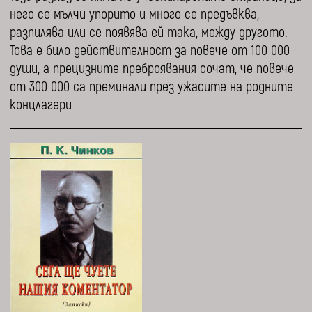
него се мълчи упорито и много се предъвква,
разпилява или се появява ей така, между другото.
Това е било действителност за повече от 100 000
души, а прецизните преброявания сочат, че повече
от 300 000 са преминали през ужасите на родните
концлагери