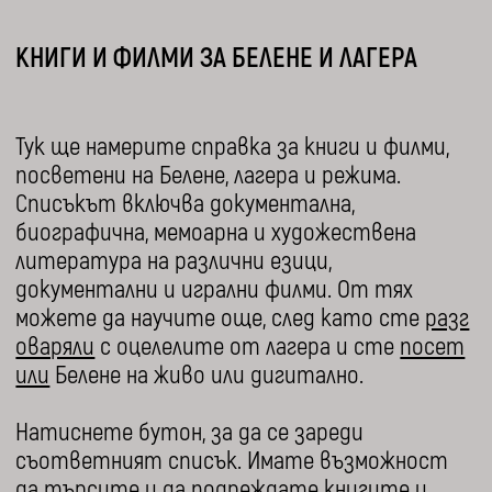
КНИГИ И ФИЛМИ ЗА БЕЛЕНЕ И ЛАГЕРА
Тук ще намерите справка за книги и филми,
посветени на Белене, лагера и режима.
Списъкът включва документална,
биографична, мемоарна и художествена
литература на различни езици,
документални и игрални филми. От тях
можете да научите още, след като сте
разг
оваряли
с оцелелите от лагера и сте
посет
или
Белене на живо или дигитално.
Натиснете бутон, за да се зареди
съответният списък. Имате възможност
да търсите и да подреждате книгите и